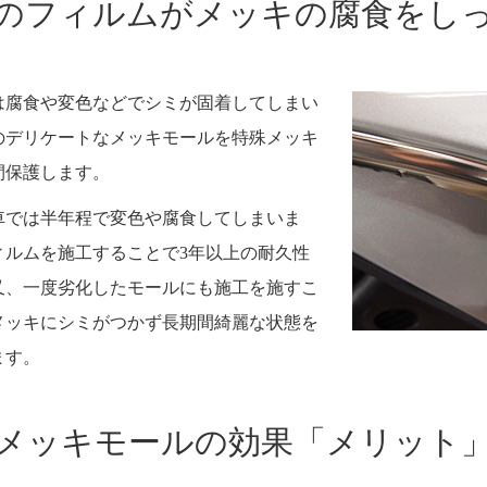
のフィルムがメッキの腐食をし
は腐食や変色などでシミが固着してしまい
のデリケートなメッキモールを特殊メッキ
間保護します。
車では半年程で変色や腐食してしまいま
ィルムを施工することで3年以上の耐久性
又、一度劣化したモールにも施工を施すこ
メッキにシミがつかず長期間綺麗な状態を
ます。
メッキモールの効果「メリット