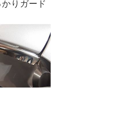
っかりガード
」