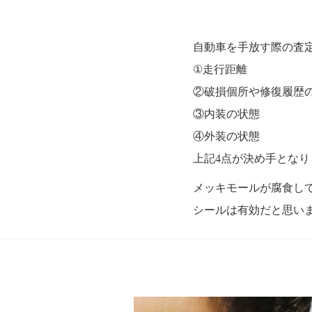
自動車を手放す際の査
①走行距離
②破損個所や修復履歴
③内装の状態
④外装の状態
上記4点が決め手となり
メッキモールが腐食し
シールは有効だと思い